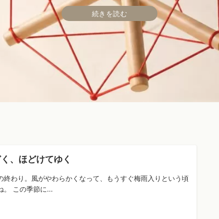
続きを読む
続きを読む
続きを読む
どく、ほどけてゆく
の終わり。風がやわらかくなって、もうすぐ梅雨入りという頃
。 この季節に...