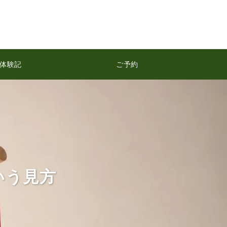
体験記
ご予約
いう見方
5話】