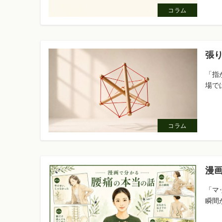
コラム
張り
「指
場では
コラム
漫
「マ
瞬間が