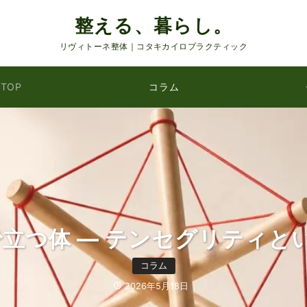
整える、暮らし。
リヴィトーネ整体｜コタキカイロプラクティック
TOP
コラム
で立つ体 ― テンセグリティと
で分かる腰痛の本当の話【全
ほどく、ほどけてゆく
コラム
コラム
コラム
2026年5月29日
2026年5月18日
2026年5月16日