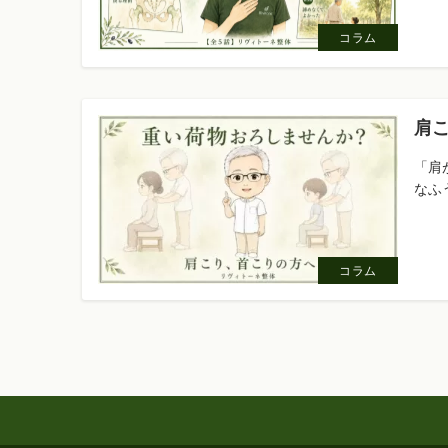
コラム
肩
「肩
なふ
コラム