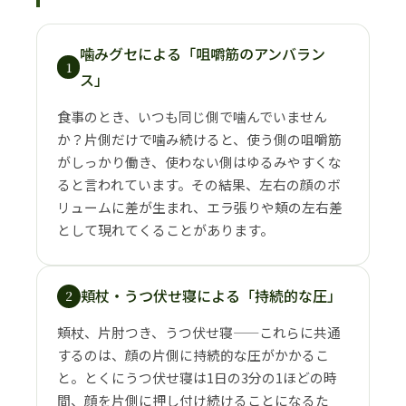
噛みグセによる「咀嚼筋のアンバラン
1
ス」
食事のとき、いつも同じ側で噛んでいません
か？片側だけで噛み続けると、使う側の咀嚼筋
がしっかり働き、使わない側はゆるみやすくな
ると言われています。その結果、左右の顔のボ
リュームに差が生まれ、エラ張りや頬の左右差
として現れてくることがあります。
頬杖・うつ伏せ寝による「持続的な圧」
2
頬杖、片肘つき、うつ伏せ寝——これらに共通
するのは、顔の片側に持続的な圧がかかるこ
と。とくにうつ伏せ寝は1日の3分の1ほどの時
間、顔を片側に押し付け続けることになるた